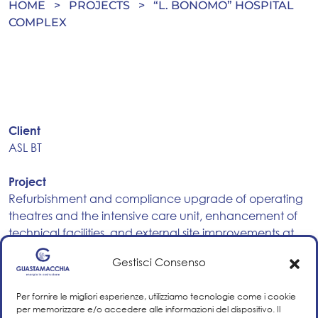
HOME
>
PROJECTS
>
“L. BONOMO” HOSPITAL
COMPLEX
Client
ASL BT
Project
Refurbishment and compliance upgrade of operating
theatres and the intensive care unit, enhancement of
technical facilities, and external site improvements at
the “L. Bonomo” Hospital in Andria (BT).
Gestisci Consenso
Project status
Per fornire le migliori esperienze, utilizziamo tecnologie come i cookie
Completed
per memorizzare e/o accedere alle informazioni del dispositivo. Il