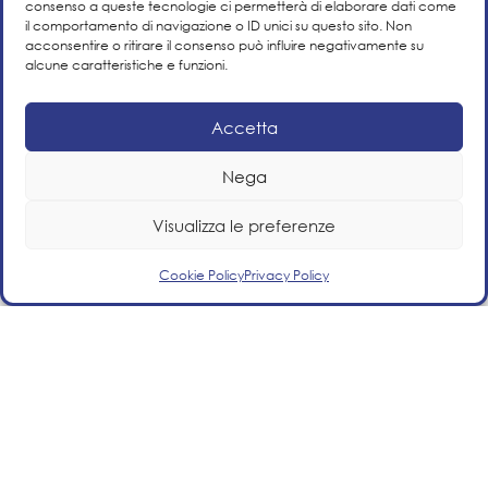
consenso a queste tecnologie ci permetterà di elaborare dati come
Completion
il comportamento di navigazione o ID unici su questo sito. Non
acconsentire o ritirare il consenso può influire negativamente su
2010
alcune caratteristiche e funzioni.
Business Area
Accetta
Infrastructure
Nega
Visualizza le preferenze
Cookie Policy
Privacy Policy