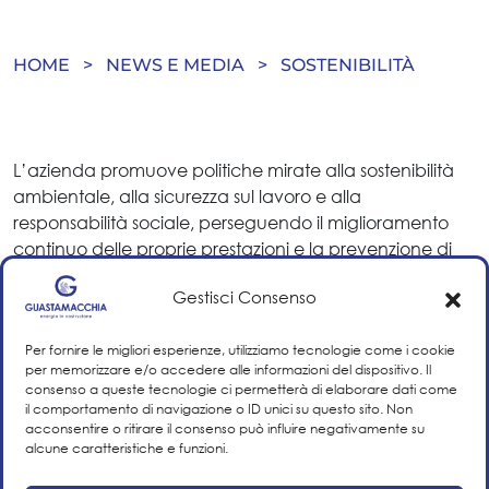
HOME
>
NEWS E MEDIA
>
SOSTENIBILITÀ
L’azienda promuove politiche mirate alla sostenibilità
ambientale, alla sicurezza sul lavoro e alla
responsabilità sociale, perseguendo il miglioramento
continuo delle proprie prestazioni e la prevenzione di
ogni forma di inquinamento o rischio per le persone.
Gestisci Consenso
Certificata secondo i principali standard e in linea con i
criteri ESG, l’impresa investe in soluzioni che riducono
Per fornire le migliori esperienze, utilizziamo tecnologie come i cookie
l’impatto ambientale e valorizzano il territorio. Un
per memorizzare e/o accedere alle informazioni del dispositivo. Il
esempio concreto è la nuova sede in costruzione nella
consenso a queste tecnologie ci permetterà di elaborare dati come
zona industriale di Bari Modugno, progettata con spazi
il comportamento di navigazione o ID unici su questo sito. Non
acconsentire o ritirare il consenso può influire negativamente su
moderni, aree verdi e servizi per il benessere dei
alcune caratteristiche e funzioni.
lavoratori. In collaborazione con il Politecnico di Bari,
verrà inoltre realizzato un progetto di ricerca per un