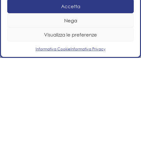
impianto di produzione e distribuzione di idrogeno
Accetta
verde destinato all’alimentazione di veicoli a celle a
Nega
combustibile.
Visualizza le preferenze
Informativa Cookie
Informativa Privacy
Lavora con noi
Affrontare progetti innovativi e ad alta complessità
significa misurarsi ogni giorno con sfide stimolanti,
capaci di accelerare lo sviluppo delle competenze
tecniche e manageriali. In un contesto solido e
strutturato come quello di Guastamacchia S.p.A., dove