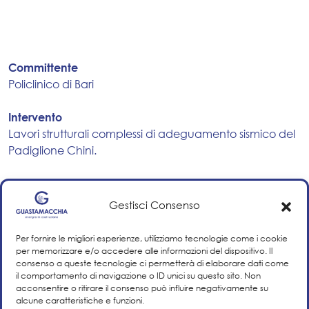
Committente
Policlinico di Bari
Intervento
Lavori strutturali complessi di adeguamento sismico del
Padiglione Chini.
Stato lavori
In corso
Gestisci Consenso
Ultimazione lavori
Per fornire le migliori esperienze, utilizziamo tecnologie come i cookie
--
per memorizzare e/o accedere alle informazioni del dispositivo. Il
consenso a queste tecnologie ci permetterà di elaborare dati come
il comportamento di navigazione o ID unici su questo sito. Non
Settore di attività
acconsentire o ritirare il consenso può influire negativamente su
Infrastrutture
alcune caratteristiche e funzioni.